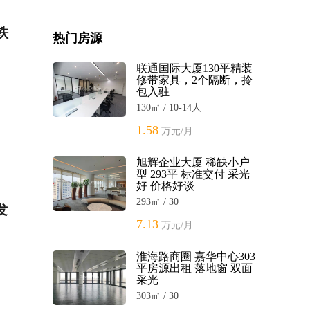
铁
热门房源
联通国际大厦130平精装
修带家具，2个隔断，拎
包入驻
130㎡ / 10-14人
1.58
万元/月
旭辉企业大厦 稀缺小户
型 293平 标准交付 采光
好 价格好谈
293㎡ / 30
发
7.13
万元/月
淮海路商圈 嘉华中心303
平房源出租 落地窗 双面
采光
303㎡ / 30