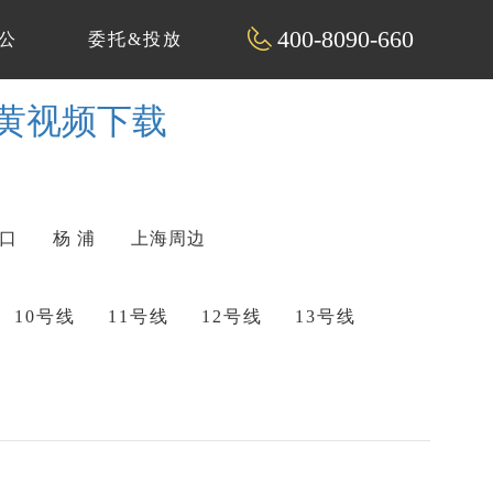
400-8090-660
公
委托&投放
看黄视频下载
 口
杨 浦
上海周边
10号线
11号线
12号线
13号线