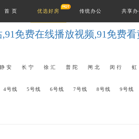
首 页
优选好房
传统办公
共享办
站,91免费在线播放视频,91免费
静 安
长 宁
徐 汇
普 陀
闸 北
闵 行
虹
4号线
5号线
6号线
7号线
8号线
9号线