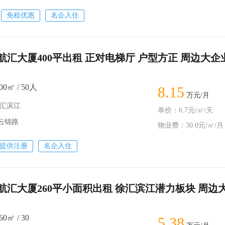
免租优惠
名企入住
航汇大厦400平出租 正对电梯厅 户型方正 周边大企
0㎡ / 50人
8.15
万元/月
徐汇滨江
单价：6.7元/㎡/天
－云锦路
物业费：30.0元/㎡/月
提供注册
名企入住
航汇大厦260平小面积出租 徐汇滨江潜力板块 周边
0㎡ / 30
5.38