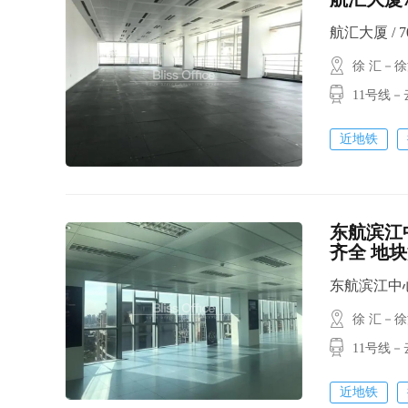
航汇大厦 / 70
徐 汇－
11号线
近地铁
东航滨江
齐全 地
东航滨江中心 / 
徐 汇－
11号线
近地铁