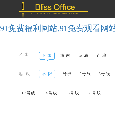
91免费福利网站,91免费观看网
区域
不 限
浦 东
黄 浦
卢 湾
地 铁
不 限
1号线
2号线
3号线
17号线
14号线
15号线
18号线