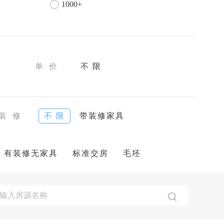
1000+
单 价
不 限
装 修
不 限
带装修家具
有装修无家具
标准交房
毛坯