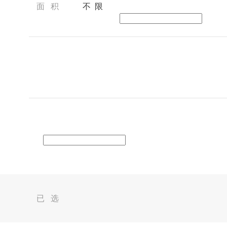
面 积
不 限
已 选