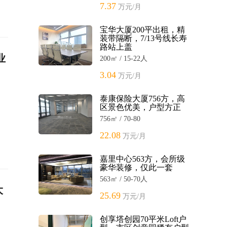
7.37
万元/月
宝华大厦200平出租，精
装带隔断，7/13号线长寿
路站上盖
业
200㎡ / 15-22人
3.04
万元/月
泰康保险大厦756方，高
区景色优美，户型方正
756㎡ / 70-80
22.08
万元/月
嘉里中心563方，会所级
豪华装修，仅此一套
563㎡ / 50-70人
大
25.69
万元/月
创享塔创园70平米Loft户