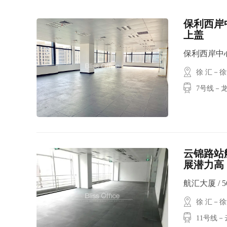
保利西岸中
上盖
保利西岸中心C座
徐 汇－
7号线－
云锦路站航
展潜力高
航汇大厦 / 56
徐 汇－
11号线