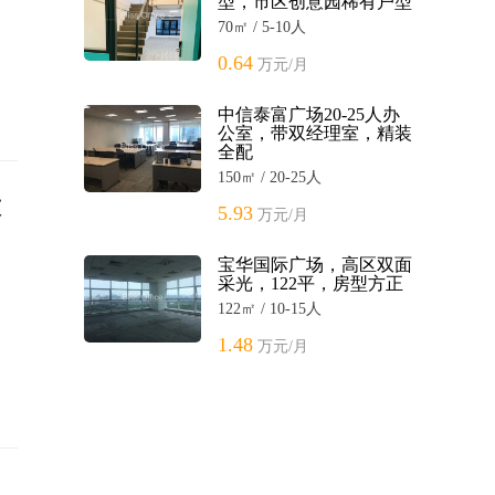
型，市区创意园稀有户型
70㎡ / 5-10人
0.64
万元/月
中信泰富广场20-25人办
公室，带双经理室，精装
全配
150㎡ / 20-25人
技
5.93
万元/月
宝华国际广场，高区双面
采光，122平，房型方正
122㎡ / 10-15人
1.48
万元/月