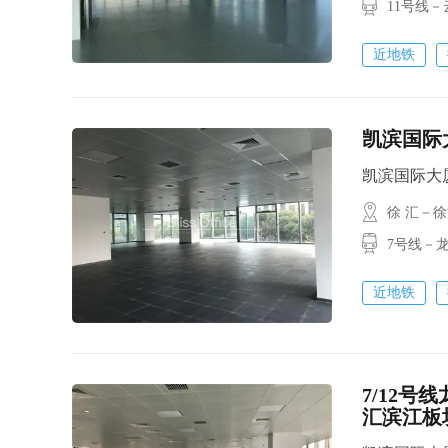
11号线
近地铁
凯滨国际大
凯滨国际大厦 /
徐 汇－
7号线－
近地铁
7/12号
汇滨江板