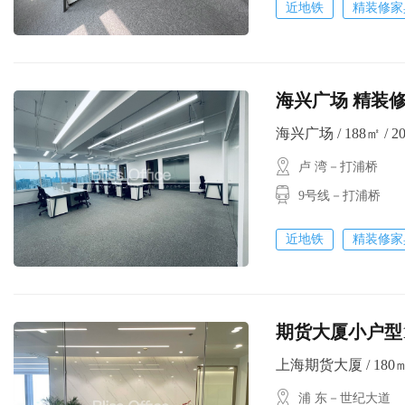
近地铁
精装修家
海兴广场 精装修
海兴广场 / 188㎡ / 2
卢 湾－打浦桥
9号线－打浦桥
近地铁
精装修家
期货大厦小户型
上海期货大厦 / 180㎡ 
浦 东－世纪大道