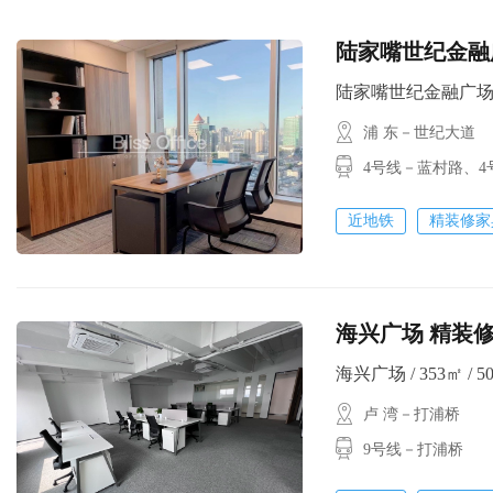
陆家嘴世纪金融
陆家嘴世纪金融广场 / 1
浦 东－世纪大道
4号线－蓝村路、4
近地铁
精装修家
海兴广场 精装修3
海兴广场 / 353㎡ / 5
卢 湾－打浦桥
9号线－打浦桥