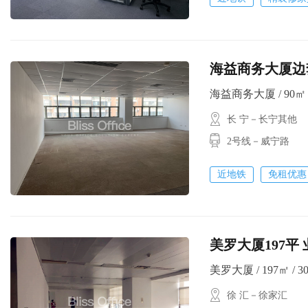
海益商务大厦边套90
海益商务大厦 / 90㎡ /
长 宁－长宁其他
2号线－威宁路
近地铁
免租优惠
美罗大厦197平
美罗大厦 / 197㎡ / 30
徐 汇－徐家汇