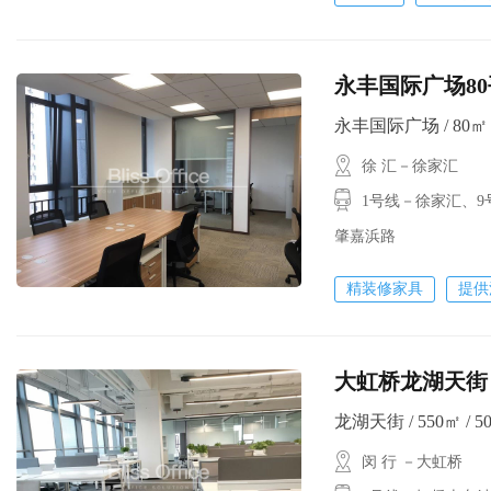
永丰国际广场80
永丰国际广场 / 80㎡ / 
徐 汇－徐家汇
1号线－徐家汇、
肇嘉浜路
精装修家具
提供
大虹桥龙湖天街
龙湖天街 / 550㎡ / 5
闵 行 －大虹桥