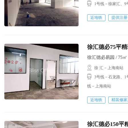
1号线－徐家汇、9
近地铁
提供注册
徐汇德必75平精
徐汇德必易园 / 75㎡ /
徐 汇－上海南站
3号线－石龙路、1号
线－上海南站
近地铁
精装修家
徐汇德必150平