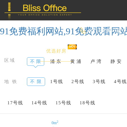
91免费福利网站,91免费观看网
400-8090-660
首 页
优选好房
传统办公
区域
不 限
浦 东
黄 浦
卢 湾
静 安
共享办公
地 铁
不 限
1号线
2号线
3号线
4号线
委托&投放
17号线
14号线
15号线
18号线
2
0m