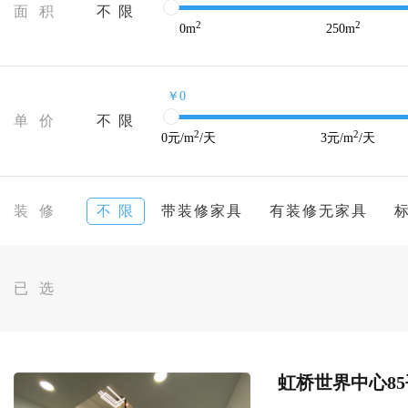
面 积
不 限
2
2
0
m
250
m
￥0
单 价
不 限
2
2
0
元/m
/天
3
元/m
/天
装 修
不 限
带装修家具
有装修无家具
已 选
虹桥世界中心85平