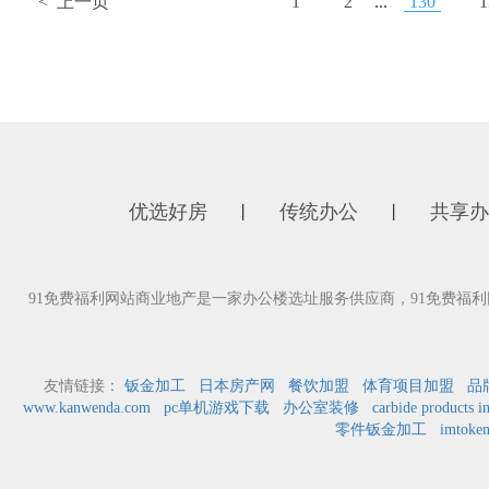
< 上一页
1
2
...
130
1
优选好房
传统办公
共享办
丨
丨
91免费福利网站商业地产是一家办公楼选址服务供应商，91免费福
友情链接：
钣金加工
日本房产网
餐饮加盟
体育项目加盟
品
www.kanwenda.com
pc单机游戏下载
办公室装修
carbide products i
零件钣金加工
imto