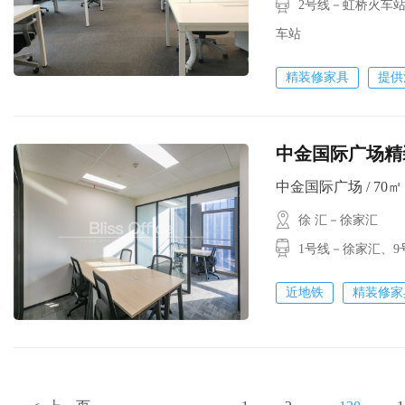
2号线－虹桥火车站
车站
精装修家具
提供
中金国际广场精
中金国际广场 / 70㎡ /
徐 汇－徐家汇
1号线－徐家汇、9
近地铁
精装修家