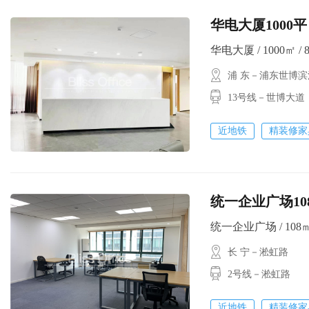
华电大厦1000平
华电大厦 / 1000㎡ / 
浦 东－浦东世博滨
13号线－世博大道
近地铁
精装修家
统一企业广场108平
统一企业广场 / 108㎡ 
长 宁－淞虹路
2号线－淞虹路
近地铁
精装修家