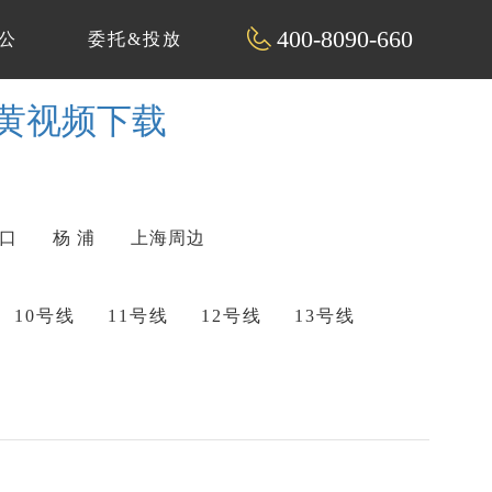
400-8090-660
公
委托&投放
看黄视频下载
 口
杨 浦
上海周边
10号线
11号线
12号线
13号线