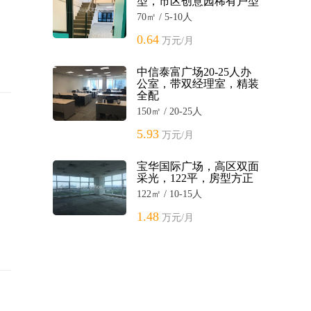
型，市区创意园稀有户型
70㎡ / 5-10人
0.64
万元/月
中信泰富广场20-25人办
公室，带双经理室，精装
全配
150㎡ / 20-25人
5.93
万元/月
宝华国际广场，高区双面
采光，122平，房型方正
122㎡ / 10-15人
1.48
万元/月