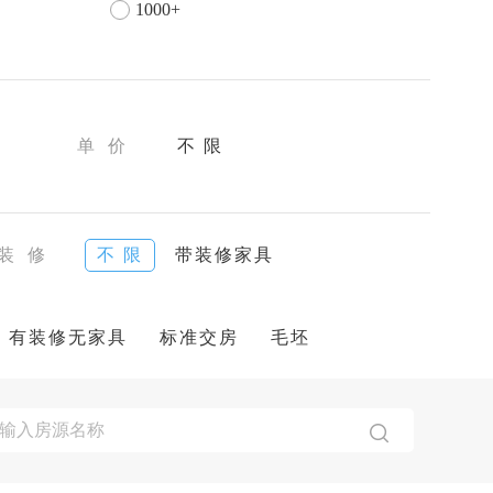
1000+
单 价
不 限
装 修
不 限
带装修家具
有装修无家具
标准交房
毛坯