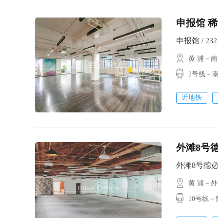
申报馆 稀
申报馆 / 232
黄 浦－
2号线－
近地铁
外滩8号德
外滩8号德必(外
黄 浦－
10号线－