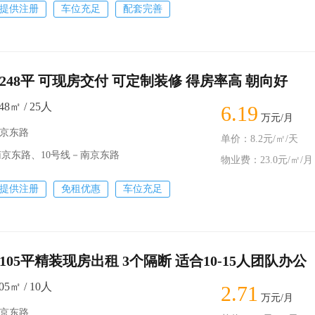
提供注册
车位充足
配套完善
248平 可现房交付 可定制装修 得房率高 朝向好
8㎡ / 25人
6.19
万元/月
南京东路
单价：8.2元/㎡/天
南京东路、10号线－南京东路
物业费：23.0元/㎡/月
提供注册
免租优惠
车位充足
105平精装现房出租 3个隔断 适合10-15人团队办公
5㎡ / 10人
2.71
万元/月
南京东路