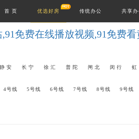
首 页
优选好房
传统办公
共享办
站,91免费在线播放视频,91免费
静 安
长 宁
徐 汇
普 陀
闸 北
闵 行
虹
4号线
5号线
6号线
7号线
8号线
9号线