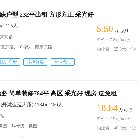
缺户型 232平出租 方形方正 采光好
㎡ / 25人
5.50
万元/月
南京东路
单价：7.8元/㎡/天
南京东路、10号线－南京东路
物业费：25.0元/㎡/月
提供注册
免租优惠
车位充足
必 简单装修784平 高区 采光好 现房 送免租！
滩金延大厦) / 784㎡ / 80人
18.84
万元/月
外滩
单价：7.9元/㎡/天
豫园、14号线－豫园
物业费：40.0元/㎡/月