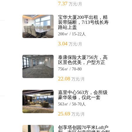
7.37
万元/月
宝华大厦200平出租，精
装带隔断，7/13号线长寿
路站上盖
200㎡ / 15-22人
3.04
万元/月
泰康保险大厦756方，高
区景色优美，户型方正
756㎡ / 70-80
22.08
万元/月
嘉里中心563方，会所级
豪华装修，仅此一套
563㎡ / 50-70人
25.69
万元/月
创享塔创园70平米Loft户