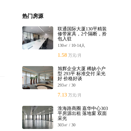
热门房源
联通国际大厦130平精装
修带家具，2个隔断，拎
包入驻
130㎡ / 10-14人
1.58
万元/月
旭辉企业大厦 稀缺小户
型 293平 标准交付 采光
好 价格好谈
293㎡ / 30
7.13
万元/月
淮海路商圈 嘉华中心303
平房源出租 落地窗 双面
采光
303㎡ / 30