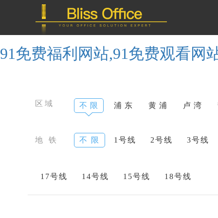
91免费福利网站,91免费观看网
区域
不 限
浦 东
黄 浦
卢 湾
地 铁
不 限
1号线
2号线
3号线
17号线
14号线
15号线
18号线