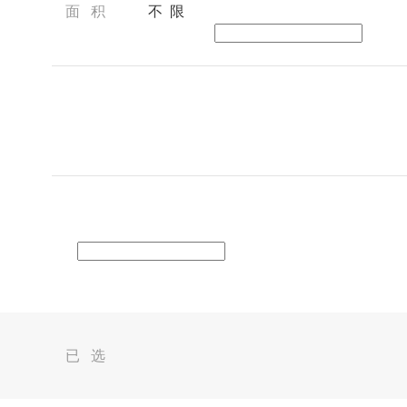
面 积
不 限
已 选