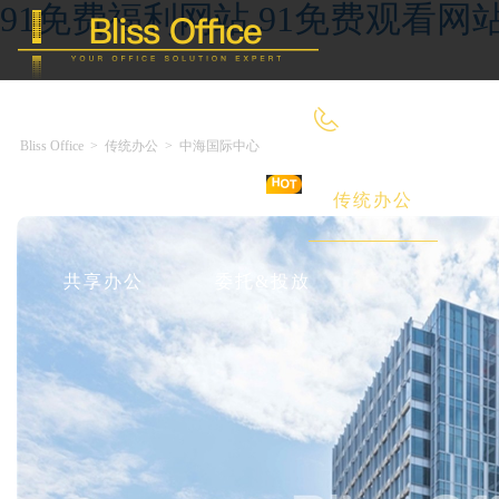
91免费福利网站,91免费观看网
400-8090-660
Bliss Office
>
传统办公
>
中海国际中心
首 页
优选好房
传统办公
共享办公
委托&投放