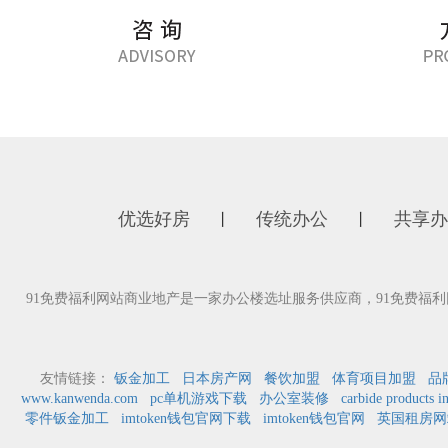
优选好房
传统办公
共享办
丨
丨
91免费福利网站商业地产是一家办公楼选址服务供应商，91免费
友情链接：
钣金加工
日本房产网
餐饮加盟
体育项目加盟
品
www.kanwenda.com
pc单机游戏下载
办公室装修
carbide products i
零件钣金加工
imtoken钱包官网下载
imtoken钱包官网
英国租房网