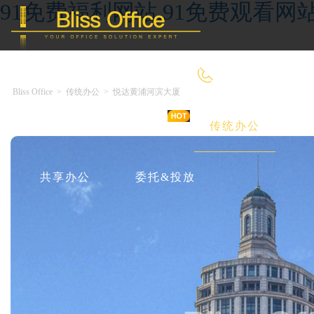
91免费福利网站,91免费观看网
400-8090-660
Bliss Office
>
传统办公
>
悦达黄浦河滨大厦
首 页
优选好房
传统办公
共享办公
委托&投放