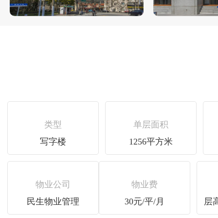
类型
单层面积
写字楼
1256平方米
物业公司
物业费
民生物业管理
30元/平/月
层高