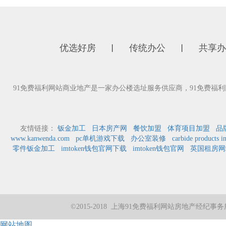
优选好房
传统办公
共享办
丨
丨
91免费福利网站商业地产是一家办公楼选址服务供应商，91免费
友情链接：
钣金加工
日本房产网
餐饮加盟
体育项目加盟
品
www.kanwenda.com
pc单机游戏下载
办公室装修
carbide products i
零件钣金加工
imtoken钱包官网下载
imtoken钱包官网
英国租房网
©2015-2018 上海91免费福利网站房地产经
网站地图