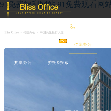
91免费福利网站,91免费观看网
400-8090-660
Bliss Office
>
传统办公
>
中国民生银行大厦
首 页
优选好房
传统办公
共享办公
委托&投放