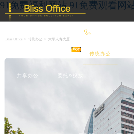
91免费福利网站,91免费观看网
400-8090-660
Bliss Office
>
传统办公
>
太平人寿大厦
首 页
优选好房
传统办公
共享办公
委托&投放