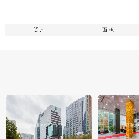
照 片
面 积