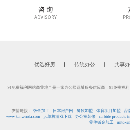
优选好房
传统办公
共享办
丨
丨
91免费福利网站商业地产是一家办公楼选址服务供应商，91免费福
友情链接：
钣金加工
日本房产网
餐饮加盟
体育项目加盟
品
www.kanwenda.com
pc单机游戏下载
办公室装修
carbide products i
零件钣金加工
imto