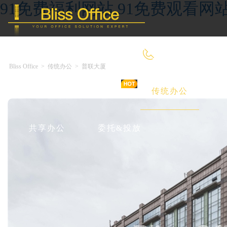
91免费福利网站,91免费观看网
400-8090-660
Bliss Office
>
传统办公
>
普联大厦
首 页
优选好房
传统办公
共享办公
委托&投放