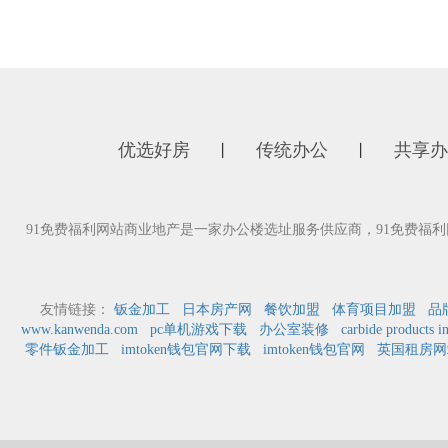
优选好房
传统办公
共享办
丨
丨
91免费福利网站商业地产是一家办公楼选址服务供应商，91免费
友情链接：
钣金加工
日本房产网
餐饮加盟
体育项目加盟
品
www.kanwenda.com
pc单机游戏下载
办公室装修
carbide products i
零件钣金加工
imtoken钱包官网下载
imtoken钱包官网
英国租房网