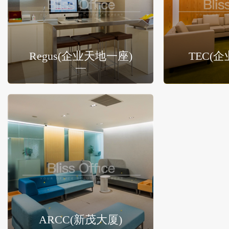
Regus(企业天地一座)
TEC(
ARCC(新茂大厦)