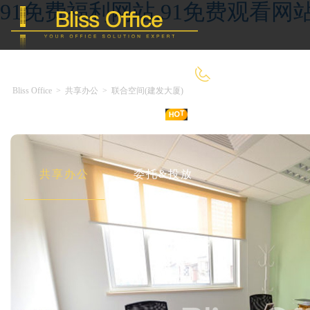
91免费福利网站,91免费观看网
400-8090-660
Bliss Office
>
共享办公
>
联合空间(建发大厦)
首 页
优选好房
传统办公
共享办公
委托&投放