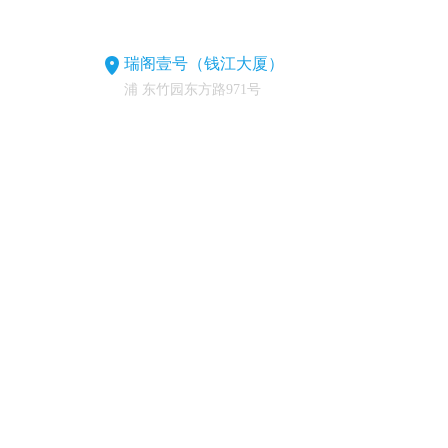
瑞阁壹号（钱江大厦）
浦 东竹园东方路971号