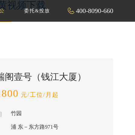
看黄视频下载
400-8090-660
公
委托&投放
瑞阁壹号（钱江大厦）
1800
元/工位/月起
竹园
浦 东－东方路971号