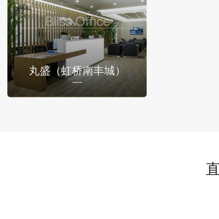
丸盛（虹桥南丰城）