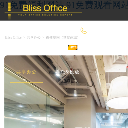
91免费福利网站,91免费观看网
400-8090-660
Bliss Office
>
共享办公
>
裂变空间（世贸商城）
首 页
优选好房
传统办公
共享办公
委托&投放