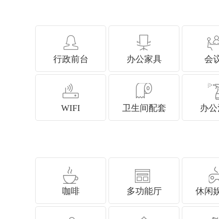
行政前台
办公家具
会
WIFI
卫生间配套
办公
咖啡
多功能厅
休闲