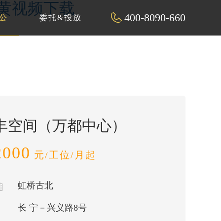
看黄视频下载
400-8090-660
公
委托&投放
丰空间（万都中心）
2000
元/工位/月起
虹桥古北
长 宁－兴义路8号