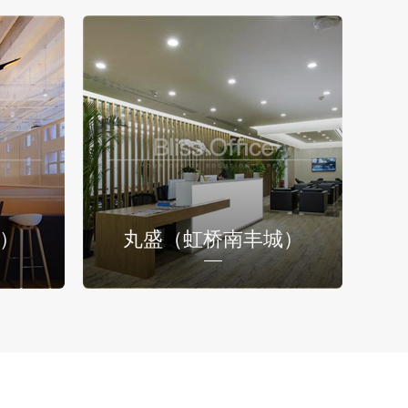
基）
丸盛（虹桥南丰城）