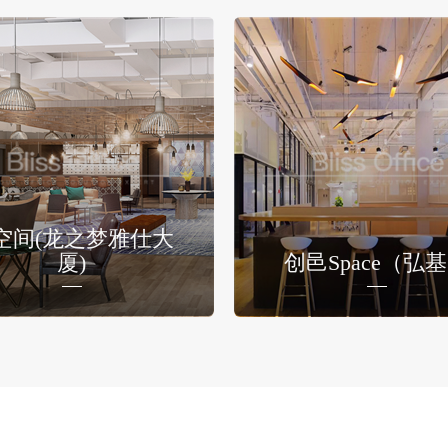
空间(龙之梦雅仕大
厦)
创邑Space（弘