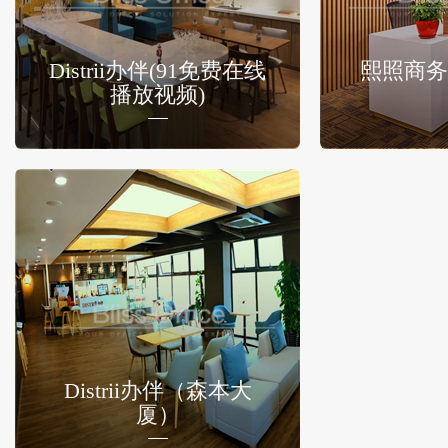
Distrii办伴(91免费在线
熙照商务
播放视频)
Distrii办伴（森本大
厦）