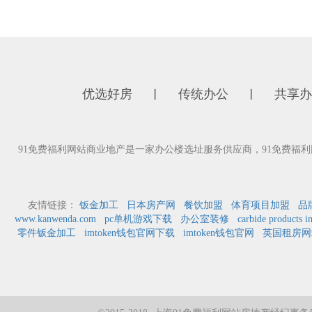
优选好房
传统办公
共享办
丨
丨
91免费福利网站商业地产是一家办公楼选址服务供应商，91免费
友情链接：
钣金加工
日本房产网
餐饮加盟
体育项目加盟
品
www.kanwenda.com
pc单机游戏下载
办公室装修
carbide products i
零件钣金加工
imtoken钱包官网下载
imtoken钱包官网
英国租房网