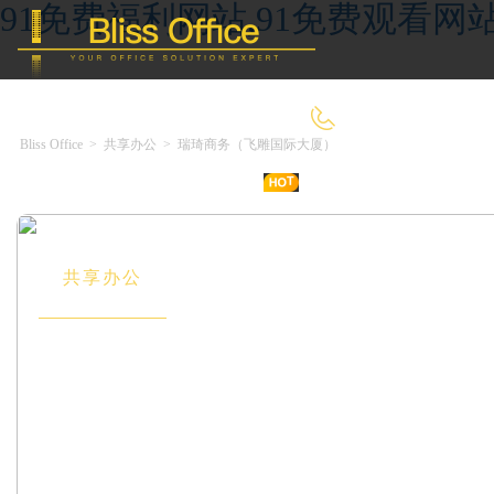
91免费福利网站,91免费观看网
400-8090-660
Bliss Office
>
共享办公
>
瑞琦商务（飞雕国际大厦）
首 页
优选好房
传统办公
共享办公
委托&投放