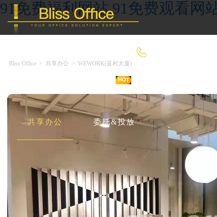
91免费福利网站,91免费观看网
400-8090-660
Bliss Office
>
共享办公
>
WEWORK(蓝村大厦)
首 页
优选好房
传统办公
共享办公
委托&投放