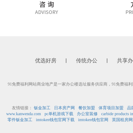
优选好房
传统办公
共享办
丨
丨
91免费福利网站商业地产是一家办公楼选址服务供应商，91免费
友情链接：
钣金加工
日本房产网
餐饮加盟
体育项目加盟
品
www.kanwenda.com
pc单机游戏下载
办公室装修
carbide products i
零件钣金加工
imtoken钱包官网下载
imtoken钱包官网
英国租房网