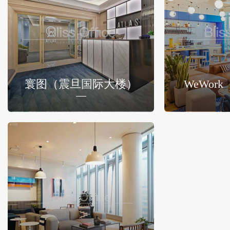
寰图（震旦国际大楼）
WeWor