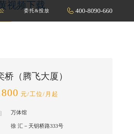
看黄视频下载
400-8090-660
公
委托&投放
奕桥（腾飞大厦）
1800
元/工位/月起
万体馆
徐 汇－天钥桥路333号