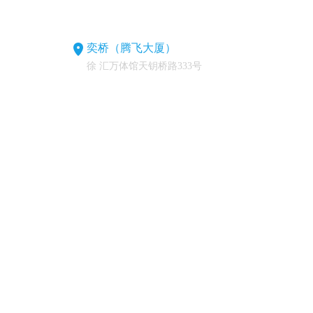
奕桥（腾飞大厦）
徐 汇万体馆天钥桥路333号