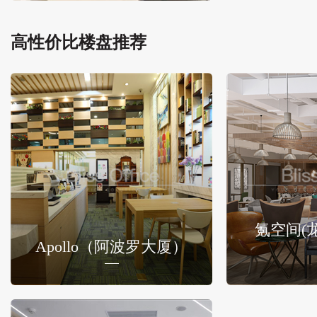
高性价比楼盘推荐
氪空间(
Apollo（阿波罗大厦）