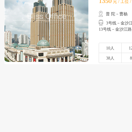
1350
元 / 工位 
普 陀－曹杨
3号线－金沙江路
13号线－金沙江路
10人
1
38人