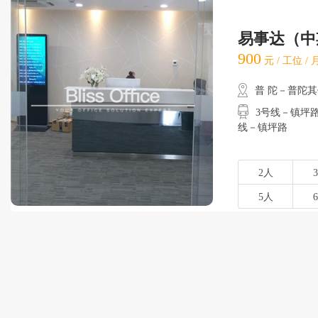
易事达（中
900
元 / 工位 /
普 陀－普陀
3号线－镇坪路
线－镇坪路
2人
5人