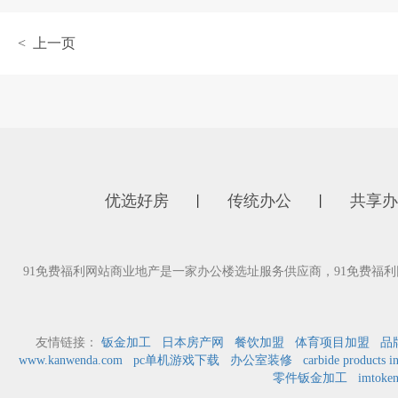
< 上一页
优选好房
传统办公
共享办
丨
丨
91免费福利网站商业地产是一家办公楼选址服务供应商，91免费福利
友情链接：
钣金加工
日本房产网
餐饮加盟
体育项目加盟
品
www.kanwenda.com
pc单机游戏下载
办公室装修
carbide products i
零件钣金加工
imto