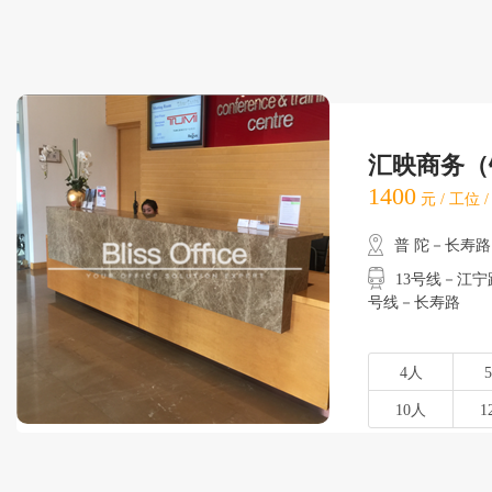
汇映商务（
1400
元 / 工位 
普 陀－长寿路
13号线－江宁路
号线－长寿路
4人
10人
1