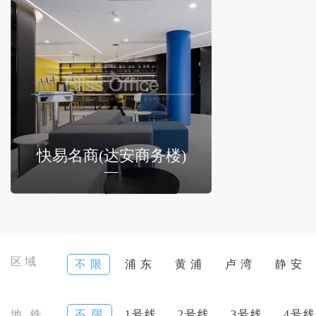
快易名商(达安商务楼)
区域
不 限
浦 东
黄 浦
卢 湾
静 安
地 铁
不 限
1号线
2号线
3号线
4号线