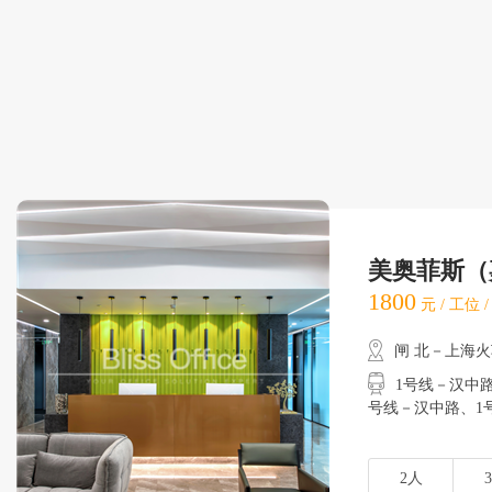
美奥菲斯（
1800
元 / 工位 
闸 北－上海
1号线－汉中路
号线－汉中路
2人