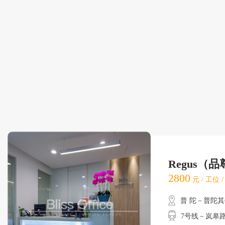
Regus（
2800
元 / 工位 
普 陀－普陀
7号线－岚皋