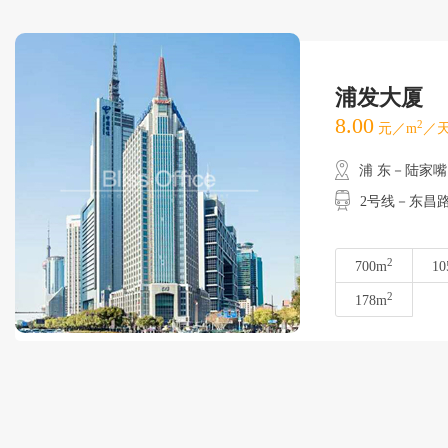
浦发大厦
8.00
2
元／m
／天
浦 东－陆家嘴
2号线－东昌
2
700m
10
2
178m