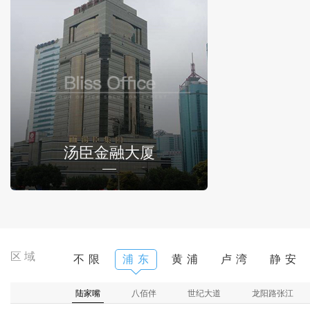
汤臣金融大厦
区域
不 限
浦 东
黄 浦
卢 湾
静 安
陆家嘴
八佰伴
世纪大道
龙阳路张江