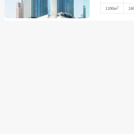
2
1200m
24