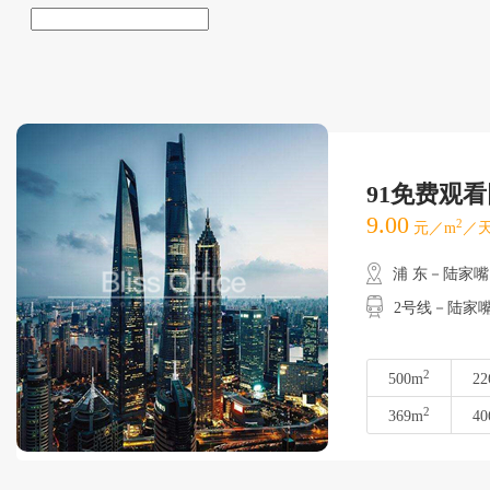
91免费观
9.00
2
元／m
／天
浦 东－陆家嘴
2号线－陆家
2
500m
22
2
369m
40