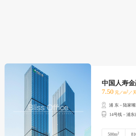
中国人寿金
7.50
2
元／m
／天
浦 东－陆家嘴
14号线－浦
2
500m
81