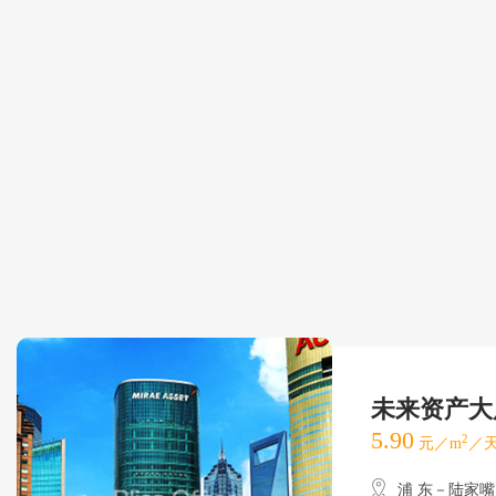
未来资产大
5.90
2
元／m
／天
浦 东－陆家嘴