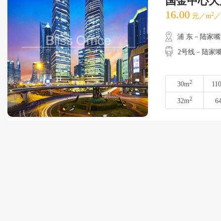
国金中心大
16.00
2
元／m
／
浦 东－陆家嘴
2号线－陆家
2
30m
11
2
32m
6