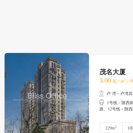
茂名大厦
3.00
2
元／m
／天
卢 湾－卢湾
1号线－陕西
路、12号线－陕
2
229m
10