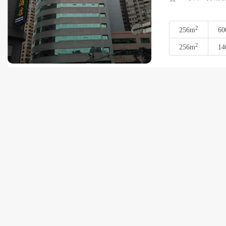
2
256m
60
2
256m
14