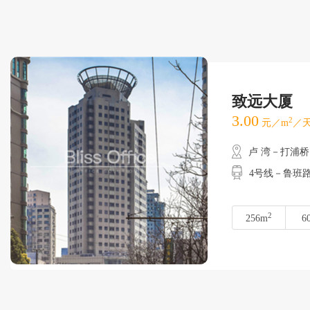
致远大厦
3.00
2
元／m
／天
卢 湾－打浦桥
4号线－鲁班
2
256m
6