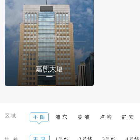
嘉麒大厦
区域
不 限
浦 东
黄 浦
卢 湾
静 安
地 铁
不 限
1号线
2号线
3号线
4号线