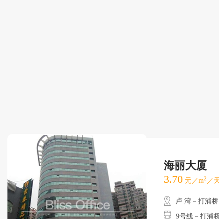
海丽大厦
3.70
2
元／m
／天
卢 湾－打浦桥
9号线－打浦