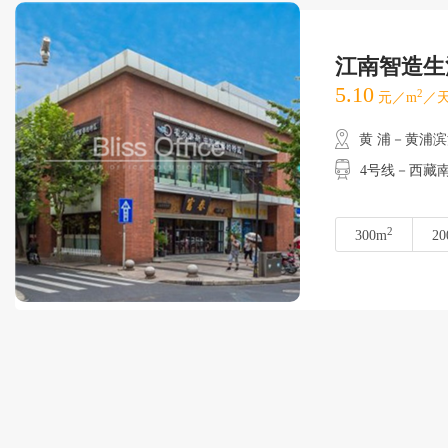
江南智造生
5.10
2
元／m
／天
黄 浦－黄浦
4号线－西藏
2
300m
20