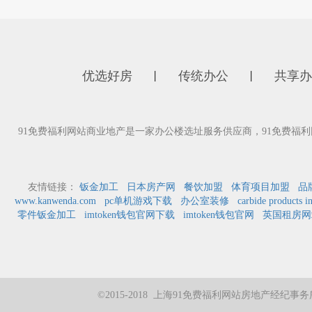
优选好房
传统办公
共享办
丨
丨
91免费福利网站商业地产是一家办公楼选址服务供应商，91免费
友情链接：
钣金加工
日本房产网
餐饮加盟
体育项目加盟
品
www.kanwenda.com
pc单机游戏下载
办公室装修
carbide products i
零件钣金加工
imtoken钱包官网下载
imtoken钱包官网
英国租房网
©2015-2018 上海91免费福利网站房地产经