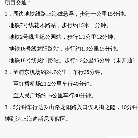
项目交通：
1，周边地铁线路上海磁悬浮，步行一公里15分钟。
地铁7号线花木路站，步行约
米一分钟。
15
地铁2号线世纪公园站，步行
公里
分钟。
1.1
12
地铁16号线龙阳路站，步行约
公里
分钟。
1.3
15
地铁18号线龙阳路站。步行
公里
分钟（未开通）
1.3
15
2，至浦东机场约24.7公里，车行
分钟。
35
至虹桥机场21.2公里车行
分钟。
40
至人民广场约16公里车行
分钟。
30
3，
分钟车行达罗山路龙阳路入口仅两街之隔，
分钟
5
10
钟到达上海迪斯尼度假区。